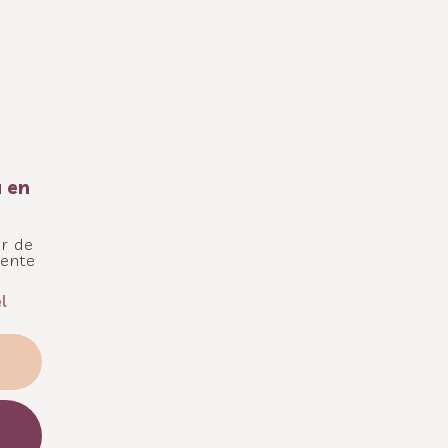
a en
ar de
iente
l