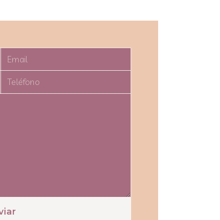
Email
Teléfono
viar