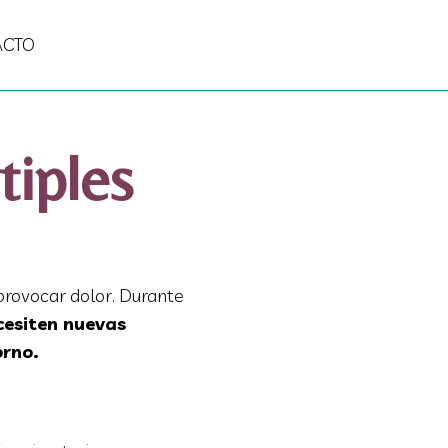
ACTO
tiples
provocar dolor. Durante
cesiten nuevas
orno.