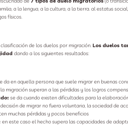
escuchado de
7 tipos de duelo migratorios
(o transic
milia, a la lengua, a la cultura, a la tierra. al estatus socia
os físicos.
 clasificación de los duelos por migración.
Los duelos ta
ejidad
dando a los siguientes resultados:
e da en aquella persona que suele migrar en buenas co
 la migración superan a las pérdidas y los logros compens
ado:
se da cuando existen dificultades para la elaboració
decisión de migrar no fuera voluntaria, la sociedad de ac
isten muchas pérdidas y pocos beneficios
:
en este caso el hecho supera las capacidades de adapt