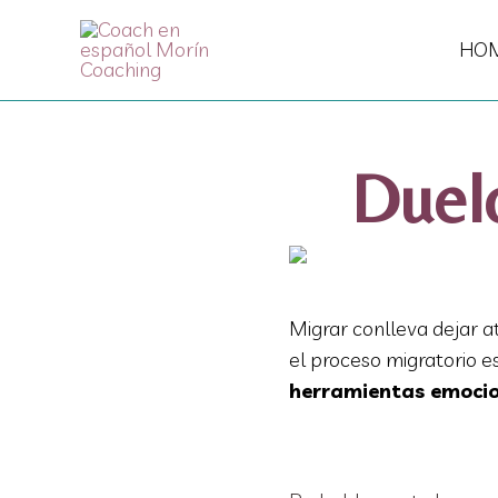
Skip to content
HO
Duelo
Migrar conlleva dejar a
el proceso migratorio e
herramientas emocion