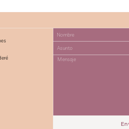
Nombre
nes
Asunto
deré
Mensaje
En