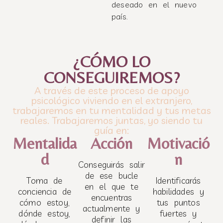
deseado en el nuevo
país.
¿CÓMO LO
CONSEGUIREMOS?
A través de este proceso de apoyo
psicológico viviendo en el extranjero,
trabajaremos en tu mentalidad y tus metas
reales. Trabajaremos juntas, yo siendo tu
guía en:
Mentalida
Acción
Motivació
d
n
Conseguirás salir
de ese bucle
Toma de
Identificarás
en el que te
conciencia de
habilidades y
encuentras
cómo estoy,
tus puntos
actualmente y
dónde estoy,
fuertes y
definir las