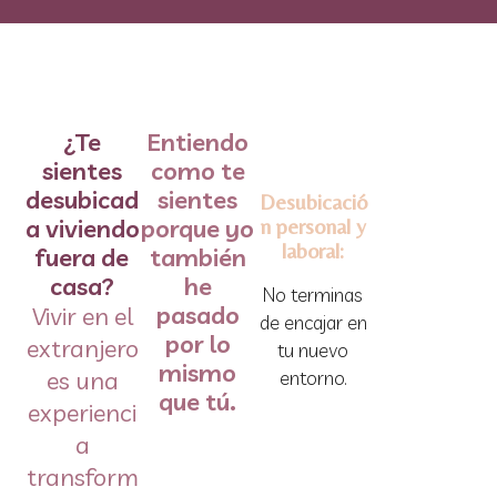
¿Te
Entiendo
sientes
como te
desubicad
sientes
Desubicació
a viviendo
porque yo
n personal y
laboral:
fuera de
también
casa?
he
No terminas
pasado
Vivir en el
de encajar en
por lo
extranjero
tu nuevo
mismo
es una
entorno.
que tú.
experienci
a
transform