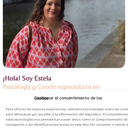
¡Hola! Soy Estela
Psicóloga y Coach especialista en
migrantes en Países Bajos
Gestionar el consentimiento de las cookies
Inicié mi aventura de vivir en el extranjero cogiendo un avión
Para ofrecer las mejores experiencias, utilizamos tecnologías como las cook
para almacenar y/o acceder a la información del dispositivo. El consentimie
hacía los Países Bajos en el 2015.
estas tecnologías nos permitirá procesar datos como el comportamiento de
navegación o las identificaciones únicas en este sitio. No consentir o retirar e